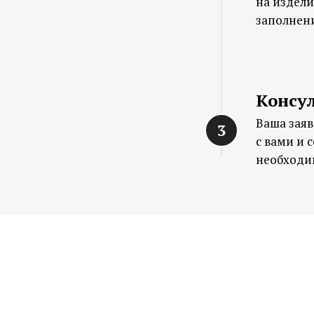
на издели
заполнен
Консу
Ваша заяв
с вами и 
необходи