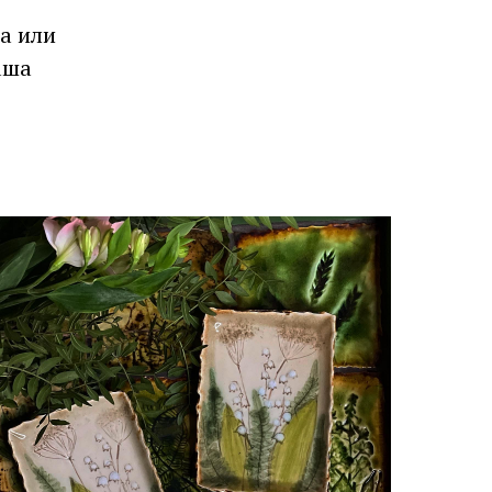
а или
аша
Все коллекции
перейти к изучению