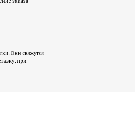
ение заказа
тки. Они свяжутся
тавку, при