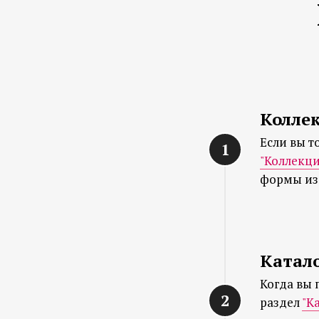
Колле
Если вы т
"Коллекци
формы изд
Катал
Когда вы 
раздел
"К