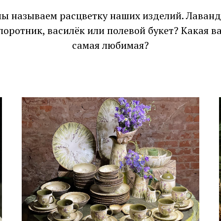
мы называем расцветку наших изделий. Лаванд
поротник, василёк или полевой букет? Какая в
самая любимая?
Полевой букет
Летние растения с теплого поля
- нежное напоминание о
детстве!