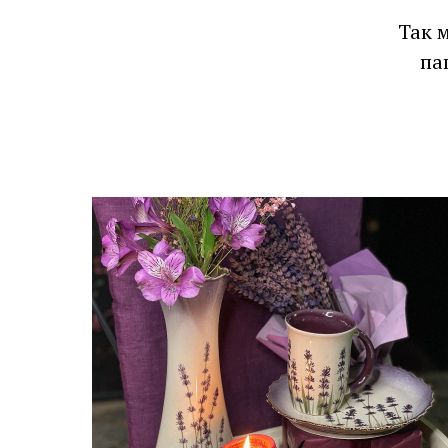
Так 
па
Лаванда
Если не знайте, что подарить -
лаванда всегда актуальна!