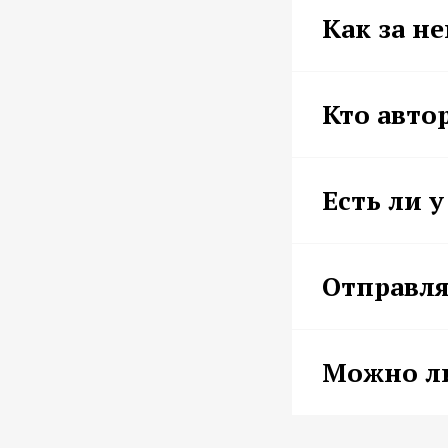
Как за н
Кто авто
Есть ли 
Отправля
Можно л